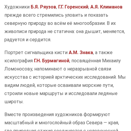
Художники
Б.Я. Ряузов
,
Г.Г. Горенский
,
А.Я. Климанов
прежде всего стремились уловить и показать
северную природу во всём её многообразии. В их
живописи природа не статична: она дышит, меняется,
радуется и сердится.
Портрет сигнальщика кисти
А.М. Знака
, а также
ксилография
Г.Н. Бурмагиной
, посвящённая Михаилу
Ломоносову, напоминают о неразрывной связи
искусства с историей арктических исследований. Мы
видим людей, которые осваивали морские пути,
строили новые маршруты и исследовали ледяные
широты.
Вместе произведения художников формируют
масштабный и многослойный образ Севера — края,
где природная стихия соединяется с человеческой