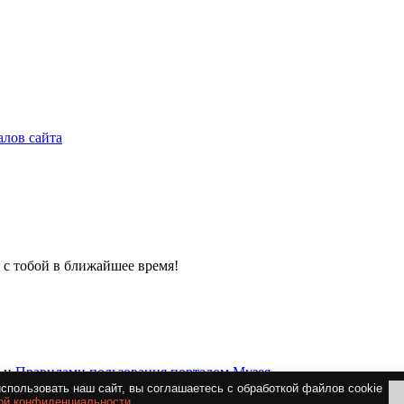
алов сайта
 с тобой в ближайшее время!
и
Правилами пользования порталом Музея
спользовать наш сайт, вы соглашаетесь c обработкой файлов cookie
ой конфиденциальности
.