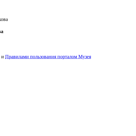
кова
ва
и
Правилами пользования порталом Музея