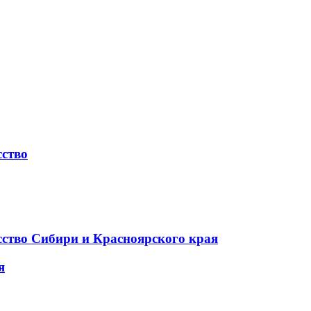
сство
сство Сибири и Красноярского края
я