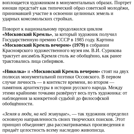
воплощается художником в монументальных образах. Портрет
юноши предстаёт как типический образ советской молодёжи,
принимавшей участие в освоении целинных земель и
ударных комсомольских стройках.
Поворот к национальному продолжился циклом
«Московский Кремль»
, за который художник получил
Государственную премию СССР в 1985 году. Картина
«Московский Кремль вечером» (1979)
в собрании
Красноярского художественного музея им. В.И. Сурикова
трактует ансамбль Кремля столь же обобщённо, как ранее
трактовались лица сибиряков.
«Николка»
и
«Московский Кремль вечером»
стоят на двух
полюсах монументальной поэтики Оссовского. В первом
случае личность — в контексте времени, во втором —
памятник архитектуры в истории русского народа. Между
этими крайними точками развёрнут весь путь художника: от
наблюдения за конкретной судьбой до философской
обобщённости.
«Земля и люди, на ней живущие»
, — так художник определил
основную направленность своих творческих поисков. Этот
принцип объединяет два рассматриваемых произведения и
придаёт целостность всему наследию живописца.