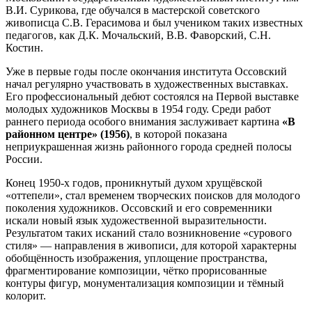
В.И. Сурикова, где обучался в мастерской советского
живописца С.В. Герасимова и был учеником таких известных
педагогов, как Д.К. Мочальский, В.В. Фаворский, С.Н.
Костин.
Уже в первые годы после окончания института Оссовский
начал регулярно участвовать в художественных выставках.
Его профессиональный дебют состоялся на Первой выставке
молодых художников Москвы в 1954 году. Среди работ
раннего периода особого внимания заслуживает картина
«В
районном центре» (1956)
, в которой показана
неприукрашенная жизнь районного города средней полосы
России.
Конец 1950-х годов, проникнутый духом хрущёвской
«оттепели», стал временем творческих поисков для молодого
поколения художников. Оссовский и его современники
искали новый язык художественной выразительности.
Результатом таких исканий стало возникновение «сурового
стиля» — направления в живописи, для которой характерны
обобщённость изображения, уплощение пространства,
фрагментирование композиции, чётко прорисованные
контуры фигур, монументализация композиции и тёмный
колорит.