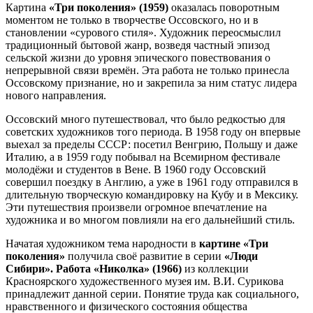
Картина
«Три поколения» (1959)
оказалась поворотным
моментом не только в творчестве Оссовского, но и в
становлении «сурового стиля». Художник переосмыслил
традиционный бытовой жанр, возведя частный эпизод
сельской жизни до уровня эпического повествования о
непрерывной связи времён. Эта работа не только принесла
Оссовскому признание, но и закрепила за ним статус лидера
нового направления.
Оссовский много путешествовал, что было редкостью для
советских художников того периода. В 1958 году он впервые
выехал за пределы СССР: посетил Венгрию, Польшу и даже
Италию, а в 1959 году побывал на Всемирном фестивале
молодёжи и студентов в Вене. В 1960 году Оссовский
совершил поездку в Англию, а уже в 1961 году отправился в
длительную творческую командировку на Кубу и в Мексику.
Эти путешествия произвели огромное впечатление на
художника и во многом повлияли на его дальнейший стиль.
Начатая художником тема народности в
картине «Три
поколения»
получила своё развитие в серии
«Люди
Сибири». Работа «Николка» (1966)
из коллекции
Красноярского художественного музея им. В.И. Сурикова
принадлежит данной серии. Понятие труда как социального,
нравственного и физического состояния общества