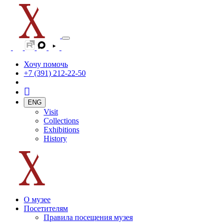
Хочу помочь
+7 (391) 212-22-50
ENG
Visit
Collections
Exhibitions
History
О музее
Посетителям
Правила посещения музея