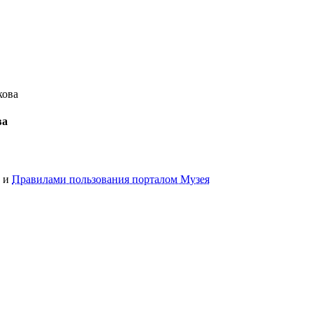
кова
ва
и
Правилами пользования порталом Музея