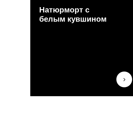
Натюрморт с
белым кувшином